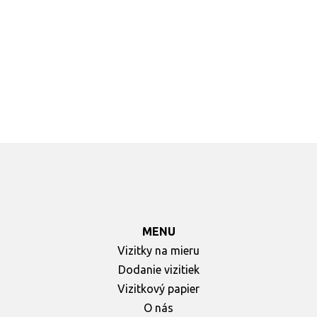
Jednotlivé návrhy sa môžu prispôsobiť vašim
požiadavkám, takže nie je problém objednať si aj
vizitky na mieru.
Stačí odoslať vlastný návrh, ktorý
bude do 24 hodín upravený a následne pripravený na
tlač vizitiek. Tie vám následne doručia v najskoršom
možnom termíne priamo domov.
MENU
Vizitky na mieru
Dodanie vizitiek
Vizitkový papier
O nás