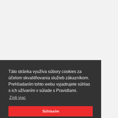
Táto stránka využíva súbory cookies za
účelom skvalitňovania služieb zákazníkom.
Mlynské Nivy 56,Bratislava
Prehliadaním tohto webu vyjadrujete súhlas
s ich užívaním v súlade s Pravidlami.
+421 905 738 471
Zisti viac
Súhlasím
LaVizitkáreň ©