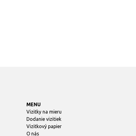
Jednotlivé návrhy sa môžu prispôsobi
Stačí odoslať vlastný návrh, ktorý b
doručia v najskoršom možnom term
MENU
Vizitky na mieru
Dodanie vizitiek
Vizitkový papier
O nás