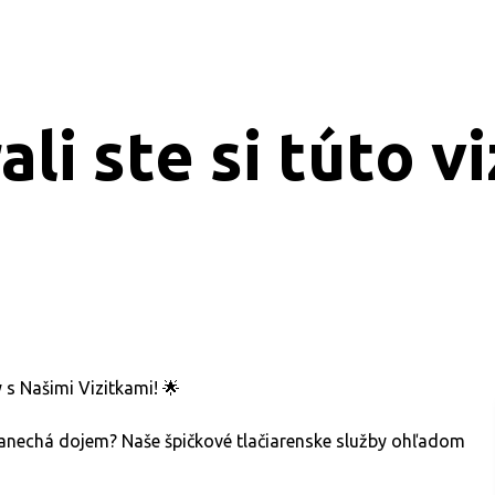
li ste si túto v
s Našimi Vizitkami! 🌟
 zanechá dojem? Naše špičkové tlačiarenske služby ohľadom