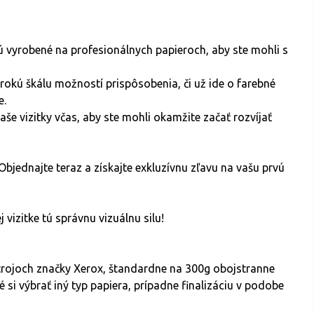
ú vyrobené na profesionálnych papieroch, aby ste mohli s
rokú škálu možností prispôsobenia, či už ide o farebné
e.
e vizitky včas, aby ste mohli okamžite začať rozvíjať
Objednajte teraz a získajte exkluzívnu zľavu na vašu prvú
 vizitke tú správnu vizuálnu silu!
strojoch značky Xerox, štandardne na 300g obojstranne
 si výbrať iný typ papiera, prípadne finalizáciu v podobe