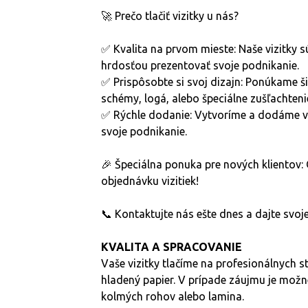
🚀 Prečo tlačiť vizitky u nás?
✅ Kvalita na prvom mieste: Naše vizitky s
hrdosťou prezentovať svoje podnikanie.
✅ Prispôsobte si svoj dizajn: Ponúkame ši
schémy, logá, alebo špeciálne zušľachteni
✅ Rýchle dodanie: Vytvoríme a dodáme vaš
svoje podnikanie.
🎉 Špeciálna ponuka pre nových klientov: 
objednávku vizitiek!
📞 Kontaktujte nás ešte dnes a dajte svojej
KVALITA A SPRACOVANIE
Vaše vizitky tlačíme na profesionálnych 
hladený papier. V prípade záujmu je možné
kolmých rohov alebo lamina.