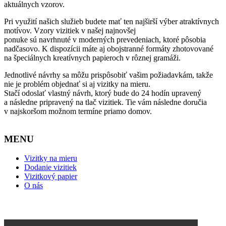
aktuálnych vzorov.
Pri využití našich služieb budete mať ten najširší výber atraktívnych
motívov. Vzory vizitiek v našej najnovšej
ponuke sú navrhnuté v moderných prevedeniach, ktoré pôsobia
nadčasovo. K dispozícii máte aj obojstranné formáty zhotovované
na špeciálnych kreatívnych papieroch v rôznej gramáži.
Jednotlivé návrhy sa môžu prispôsobiť vašim požiadavkám, takže
nie je problém objednať si aj vizitky na mieru.
Stačí odoslať vlastný návrh, ktorý bude do 24 hodín upravený
a následne pripravený na tlač vizitiek. Tie vám následne doručia
v najskoršom možnom termíne priamo domov.
MENU
Vizitky na mieru
Dodanie vizitiek
Vizitkový papier
O nás