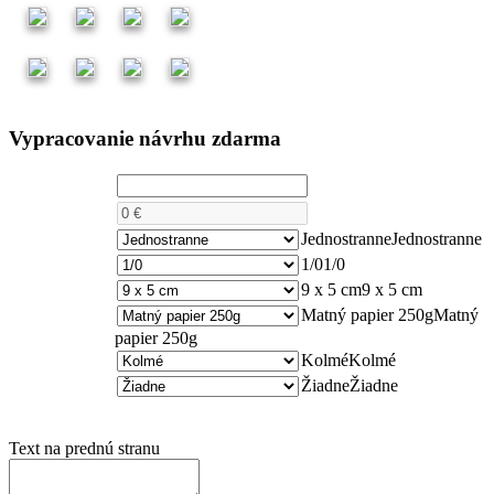
Vypracovanie návrhu zdarma
Počet kusov
Cena
Počet strán
Jednostranne
Jednostranne
Farebnosť
1/0
1/0
Rozmer
9 x 5 cm
9 x 5 cm
Matný papier 250g
Matný
Papier
papier 250g
Rohy
Kolmé
Kolmé
Lamino
Žiadne
Žiadne
Text na prednú stranu