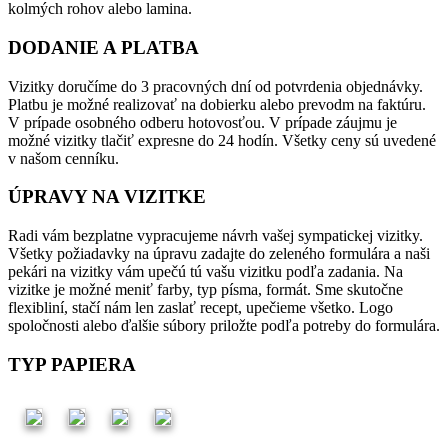
kolmých rohov alebo lamina.
DODANIE A PLATBA
Vizitky doručíme do 3 pracovných dní od potvrdenia objednávky.
Platbu je možné realizovať na dobierku alebo prevodm na faktúru.
V prípade osobného odberu hotovosťou. V prípade záujmu je
možné vizitky tlačiť expresne do 24 hodín. Všetky ceny sú uvedené
v našom cenníku.
ÚPRAVY NA VIZITKE
Radi vám bezplatne vypracujeme návrh vašej sympatickej vizitky.
Všetky požiadavky na úpravu zadajte do zeleného formulára a naši
pekári na vizitky vám upečú tú vašu vizitku podľa zadania. Na
vizitke je možné meniť farby, typ písma, formát. Sme skutočne
flexibliní, stačí nám len zaslať recept, upečieme všetko. Logo
spoločnosti alebo ďalšie súbory priložte podľa potreby do formulára.
TYP PAPIERA