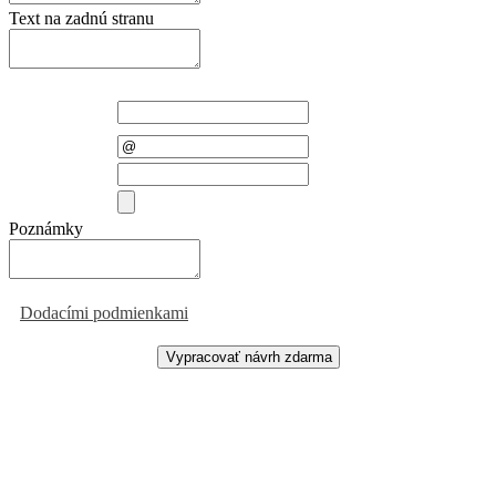
Text na zadnú stranu
Meno a
priezvisko
E-mail
Telefón
Priložiť súbor
Poznámky
Odoslaním formulára súhlasíte
s
Dodacími podmienkami