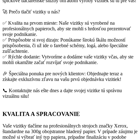
špičkové tlačiarenske služby ohľadom výroby vizitiek sú tu pre vás!
🚀 Prečo tlačiť vizitky u nás?
✅ Kvalita na prvom mieste: Naše vizitky sú vyrobené na
profesionálnych papieroch, aby ste mohli s hrdosťou prezentovať
svoje podnikanie.
✅ Prispôsobte si svoj dizajn: Ponúkame širokú škálu možností
prispôsobenia, či už ide o farebné schémy, logá, alebo špeciálne
zušľachtenie.
✅ Rýchle dodanie: Vytvoríme a dodáme vaše vizitky včas, aby ste
mohli okamžite začať rozvíjať svoje podnikanie.
🎉 Špeciálna ponuka pre nových klientov: Objednajte teraz a
získajte exkluzívnu zľavu na vašu prvú objednávku vizitiek!
📞 Kontaktujte nás ešte dnes a dajte svojej vizitke tú správnu
vizuálnu silu!
KVALITA A SPRACOVANIE
Vaše vizitky tlačíme na profesionálnych strojoch značky Xerox,
štandardne na 300g obojstranne hladený papier. V prípade záujmu je
možné si výbrať iný typ papiera, prípadne finalizáciu v podobe