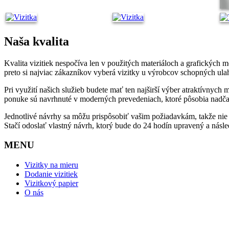
Naša kvalita
Kvalita vizitiek nespočíva len v použitých materiáloch a grafických 
preto si najviac zákazníkov vyberá vizitky u výrobcov schopných ul
Pri využití našich služieb budete mať ten najširší výber atraktívnych 
ponuke sú navrhnuté v moderných prevedeniach, ktoré pôsobia nadčas
Jednotlivé návrhy sa môžu prispôsobiť vašim požiadavkám, takže nie j
Stačí odoslať vlastný návrh, ktorý bude do 24 hodín upravený a násl
MENU
Vizitky na mieru
Dodanie vizitiek
Vizitkový papier
O nás