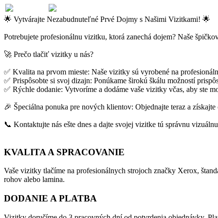
🌟 Vytvárajte Nezabudnuteľné Prvé Dojmy s Našimi Vizitkami! 🌟
Potrebujete profesionálnu vizitku, ktorá zanechá dojem? Naše špičkov
🚀 Prečo tlačiť vizitky u nás?
✅ Kvalita na prvom mieste: Naše vizitky sú vyrobené na profesionáln
✅ Prispôsobte si svoj dizajn: Ponúkame širokú škálu možností prispôso
✅ Rýchle dodanie: Vytvoríme a dodáme vaše vizitky včas, aby ste moh
🎉 Špeciálna ponuka pre nových klientov: Objednajte teraz a získajte
📞 Kontaktujte nás ešte dnes a dajte svojej vizitke tú správnu vizuálnu
KVALITA A SPRACOVANIE
Vaše vizitky tlačíme na profesionálnych strojoch značky Xerox, štan
rohov alebo lamina.
DODANIE A PLATBA
Vizitky doručíme do 3 pracovných dní od potvrdenia objednávky. Pla