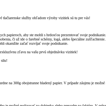
é tlačiarenske služby ohľadom výroby vizitiek sú tu pre vás!
ych papieroch, aby ste mohli s hrdosťou prezentovať svoje podnikanie
benia, či už ide o farebné schémy, logá, alebo špeciálne zušľachtenie.
li okamžite začať rozvíjať svoje podnikanie.
 exkluzívnu zľavu na vašu prvú objednávku vizitiek!
 silu!
dardne na 300g obojstranne hladený papier. V prípade záujmu je možné s
tbu je možné realizovať na dobierku alebo prevodm na faktúru. V prí