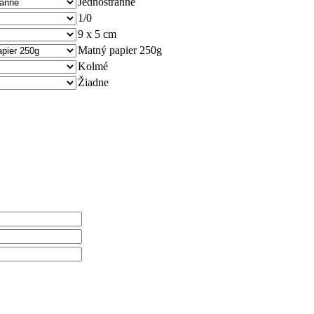
Jednostranne
1/0
9 x 5 cm
Matný papier 250g
Kolmé
Žiadne