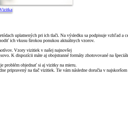
metódach uplatnených pri ich tlači. Na výsledku sa podpisuje vzhľad a 
ahodiť ich vkusu širokou ponukou aktuálnych vzorov.
motívov. Vzory vizitiek v našej najnovšej
ovo. K dispozícii máte aj obojstranné formáty zhotovované na špeciál
e problém objednať si aj vizitky na mieru.
edne pripravený na tlač vizitiek. Tie vám následne doručia v najskor