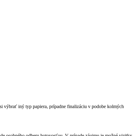
.
i výbrať iný typ papiera, prípadne finalizáciu v podobe kolmých
pade osobného odberu hotovosťou. V prípade záujmu je možné vizitky