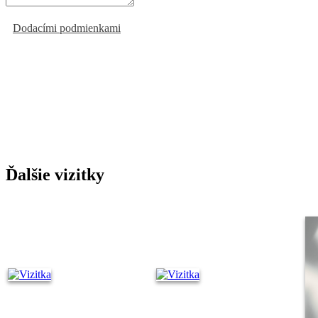
Odoslaním formulára súhlasíte
s
Dodacími podmienkami
Ďalšie vizitky