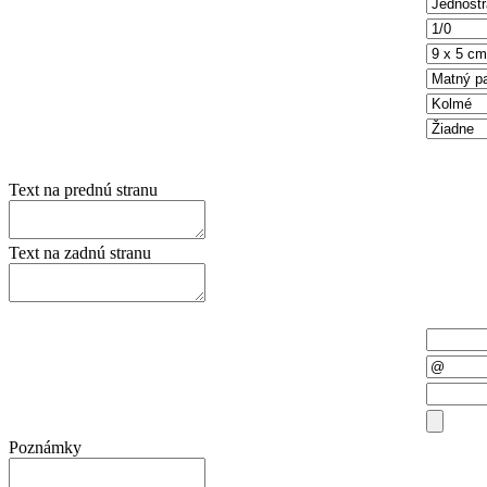
Počet strán
Farebnosť
Rozmer
Papier
Rohy
Lamino
Text na prednú stranu
Text na zadnú stranu
Meno a priezvisko
E-mail
Telefón
Priložiť súbor
Poznámky