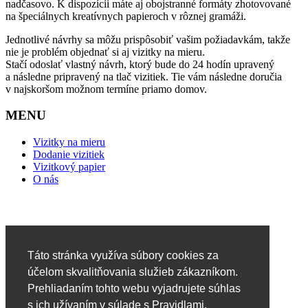
nadčasovo. K dispozícii máte aj obojstranné formáty zhotovované
na špeciálnych kreatívnych papieroch v rôznej gramáži.
Jednotlivé návrhy sa môžu prispôsobiť vašim požiadavkám, takže
nie je problém objednať si aj vizitky na mieru.
Stačí odoslať vlastný návrh, ktorý bude do 24 hodín upravený
a následne pripravený na tlač vizitiek. Tie vám následne doručia
v najskoršom možnom termíne priamo domov.
MENU
Vizitky na mieru
Dodanie vizitiek
Vizitkový papier
O nás
Táto stránka využíva súbory cookies za
účelom skvalitňovania služieb zákazníkom.
Prehliadaním tohto webu vyjadrujete súhlas
s ich užívaním v súlade s Pravidlami.