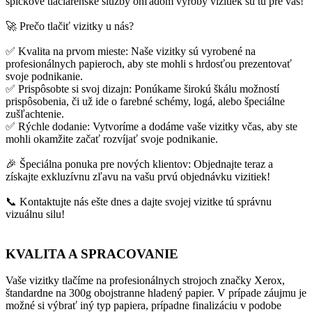
špičkové tlačiarenske služby ohľadom výroby vizitiek sú tu pre vás!
🚀 Prečo tlačiť vizitky u nás?
✅ Kvalita na prvom mieste: Naše vizitky sú vyrobené na
profesionálnych papieroch, aby ste mohli s hrdosťou prezentovať
svoje podnikanie.
✅ Prispôsobte si svoj dizajn: Ponúkame širokú škálu možností
prispôsobenia, či už ide o farebné schémy, logá, alebo špeciálne
zušľachtenie.
✅ Rýchle dodanie: Vytvoríme a dodáme vaše vizitky včas, aby ste
mohli okamžite začať rozvíjať svoje podnikanie.
🎉 Špeciálna ponuka pre nových klientov: Objednajte teraz a
získajte exkluzívnu zľavu na vašu prvú objednávku vizitiek!
📞 Kontaktujte nás ešte dnes a dajte svojej vizitke tú správnu
vizuálnu silu!
KVALITA A SPRACOVANIE
Vaše vizitky tlačíme na profesionálnych strojoch značky Xerox,
štandardne na 300g obojstranne hladený papier. V prípade záujmu je
možné si výbrať iný typ papiera, prípadne finalizáciu v podobe