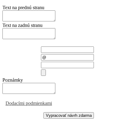
Text na prednú stranu
Text na zadnú stranu
Meno a priezvisko
E-mail
Telefón
Priložiť súbor
Poznámky
Odoslaním formulára súhlasíte
s
Dodacími podmienkami