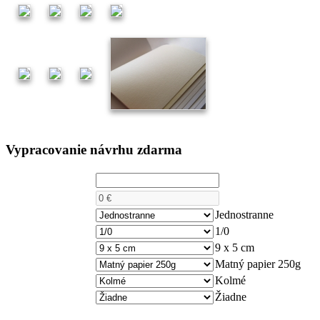
Vypracovanie návrhu zdarma
Počet kusov
Cena
Počet strán
Jednostranne
Farebnosť
1/0
Rozmer
9 x 5 cm
Papier
Matný papier 250g
Rohy
Kolmé
Lamino
Žiadne