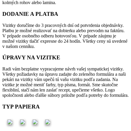
kolmých rohov alebo lamina.
DODANIE A PLATBA
Vizitky doručíme do 3 pracovných dní od potvrdenia objednávky.
Platbu je možné realizovať na dobierku alebo prevodm na faktúru.
V prípade osobného odberu hotovosťou. V prípade záujmu je
možné vizitky tlačiť expresne do 24 hodín. Všetky ceny sú uvedené
v našom cenníku.
ÚPRAVY NA VIZITKE
Radi vám bezplatne vypracujeme návrh vašej sympatickej vizitky.
Všetky požiadavky na úpravu zadajte do zeleného formulára a naši
pekári na vizitky vám upečú tú vašu vizitku podľa zadania. Na
vizitke je možné meniť farby, typ písma, formát. Sme skutočne
flexibliní, stačí nám len zaslať recept, upečieme všetko. Logo
spoločnosti alebo ďalšie súbory priložte podľa potreby do formulára.
TYP PAPIERA