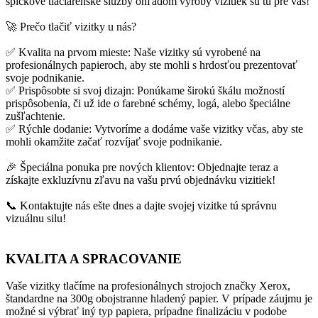
špičkové tlačiarenske služby ohľadom výroby vizitiek sú tu pre vás!
🚀 Prečo tlačiť vizitky u nás?
✅ Kvalita na prvom mieste: Naše vizitky sú vyrobené na
profesionálnych papieroch, aby ste mohli s hrdosťou prezentovať
svoje podnikanie.
✅ Prispôsobte si svoj dizajn: Ponúkame širokú škálu možností
prispôsobenia, či už ide o farebné schémy, logá, alebo špeciálne
zušľachtenie.
✅ Rýchle dodanie: Vytvoríme a dodáme vaše vizitky včas, aby ste
mohli okamžite začať rozvíjať svoje podnikanie.
🎉 Špeciálna ponuka pre nových klientov: Objednajte teraz a
získajte exkluzívnu zľavu na vašu prvú objednávku vizitiek!
📞 Kontaktujte nás ešte dnes a dajte svojej vizitke tú správnu
vizuálnu silu!
KVALITA A SPRACOVANIE
Vaše vizitky tlačíme na profesionálnych strojoch značky Xerox,
štandardne na 300g obojstranne hladený papier. V prípade záujmu je
možné si výbrať iný typ papiera, prípadne finalizáciu v podobe