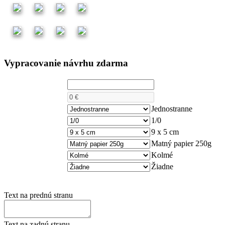
Vypracovanie návrhu zdarma
Počet kusov
Cena
Počet strán
Jednostranne
Farebnosť
1/0
Rozmer
9 x 5 cm
Papier
Matný papier 250g
Rohy
Kolmé
Lamino
Žiadne
Text na prednú stranu
Text na zadnú stranu