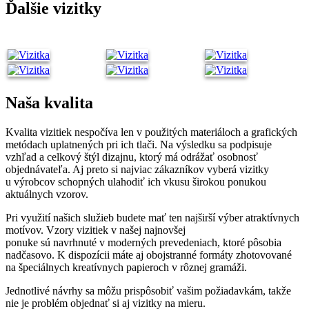
Ďalšie vizitky
Naša kvalita
Kvalita vizitiek nespočíva len v použitých materiáloch a grafických
metódach uplatnených pri ich tlači. Na výsledku sa podpisuje
vzhľad a celkový štýl dizajnu, ktorý má odrážať osobnosť
objednávateľa. Aj preto si najviac zákazníkov vyberá vizitky
u výrobcov schopných ulahodiť ich vkusu širokou ponukou
aktuálnych vzorov.
Pri využití našich služieb budete mať ten najširší výber atraktívnych
motívov. Vzory vizitiek v našej najnovšej
ponuke sú navrhnuté v moderných prevedeniach, ktoré pôsobia
nadčasovo. K dispozícii máte aj obojstranné formáty zhotovované
na špeciálnych kreatívnych papieroch v rôznej gramáži.
Jednotlivé návrhy sa môžu prispôsobiť vašim požiadavkám, takže
nie je problém objednať si aj vizitky na mieru.