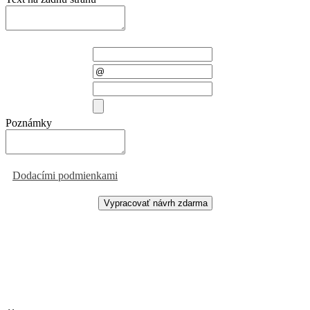
Meno a priezvisko
E-mail
Telefón
Priložiť súbor
Poznámky
Odoslaním formulára súhlasíte
s
Dodacími podmienkami