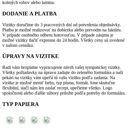
kolmých rohov alebo lamina.
DODANIE A PLATBA
Vizitky doručíme do 3 pracovných dní od potvrdenia objednávky.
Platbu je možné realizovať na dobierku alebo prevodm na faktúru.
V prípade osobného odberu hotovosťou. V prípade záujmu je
možné vizitky tlačiť expresne do 24 hodín. Všetky ceny sú uvedené
v našom cenníku.
ÚPRAVY NA VIZITKE
Radi vám bezplatne vypracujeme návrh vašej sympatickej vizitky.
Všetky požiadavky na úpravu zadajte do zeleného formulára a naši
pekári na vizitky vám upečú tú vašu vizitku podľa zadania. Na
vizitke je možné meniť farby, typ písma, formát. Sme skutočne
flexibliní, stačí nám len zaslať recept, upečieme všetko. Logo
spoločnosti alebo ďalšie súbory priložte podľa potreby do formulára.
TYP PAPIERA