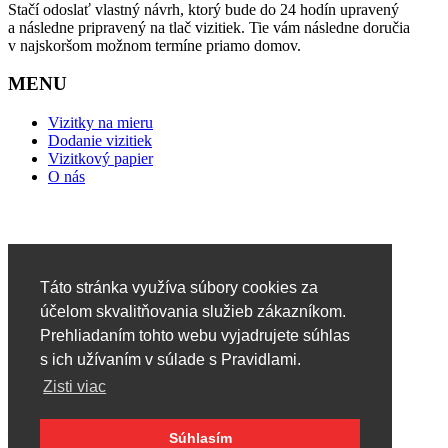
Stačí odoslať vlastný návrh, ktorý bude do 24 hodín upravený
a následne pripravený na tlač vizitiek. Tie vám následne doručia
v najskoršom možnom termíne priamo domov.
MENU
Vizitky na mieru
Dodanie vizitiek
Vizitkový papier
O nás
Táto stránka využíva súbory cookies za
účelom skvalitňovania služieb zákazníkom.
Prehliadaním tohto webu vyjadrujete súhlas
s ich užívaním v súlade s Pravidlami.
Zisti viac
Mlynské Nivy 56,Bratislava
Súhlasím
+421 905 738 471