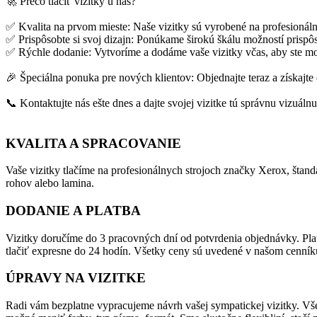
🚀 Prečo tlačiť vizitky u nás?
✅ Kvalita na prvom mieste: Naše vizitky sú vyrobené na profesionáln
✅ Prispôsobte si svoj dizajn: Ponúkame širokú škálu možností prispôso
✅ Rýchle dodanie: Vytvoríme a dodáme vaše vizitky včas, aby ste moh
🎉 Špeciálna ponuka pre nových klientov: Objednajte teraz a získajte
📞 Kontaktujte nás ešte dnes a dajte svojej vizitke tú správnu vizuálnu
KVALITA A SPRACOVANIE
Vaše vizitky tlačíme na profesionálnych strojoch značky Xerox, štan
rohov alebo lamina.
DODANIE A PLATBA
Vizitky doručíme do 3 pracovných dní od potvrdenia objednávky. Pla
tlačiť expresne do 24 hodín. Všetky ceny sú uvedené v našom cenník
ÚPRAVY NA VIZITKE
Radi vám bezplatne vypracujeme návrh vašej sympatickej vizitky. Vše