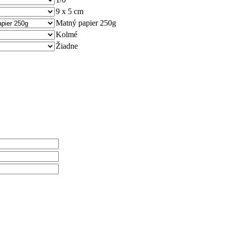
9 x 5 cm
Matný papier 250g
Kolmé
Žiadne