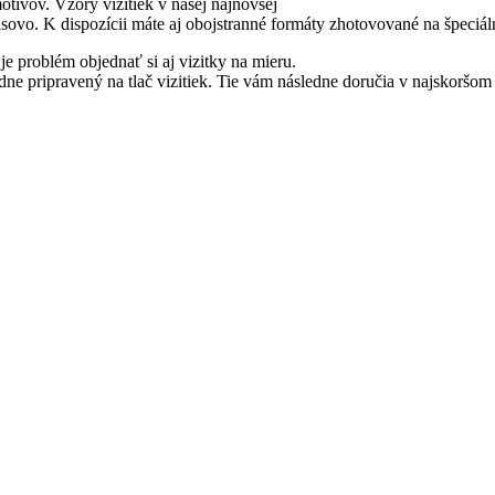
motívov. Vzory vizitiek v našej najnovšej
ovo. K dispozícii máte aj obojstranné formáty zhotovované na špeciál
e problém objednať si aj vizitky na mieru.
edne pripravený na tlač vizitiek. Tie vám následne doručia v najskor