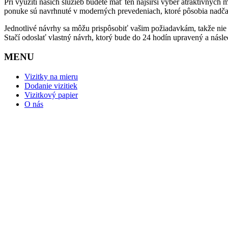
Pri využití našich služieb budete mať ten najširší výber atraktívnych 
ponuke sú navrhnuté v moderných prevedeniach, ktoré pôsobia nadčas
Jednotlivé návrhy sa môžu prispôsobiť vašim požiadavkám, takže nie j
Stačí odoslať vlastný návrh, ktorý bude do 24 hodín upravený a násl
MENU
Vizitky na mieru
Dodanie vizitiek
Vizitkový papier
O nás