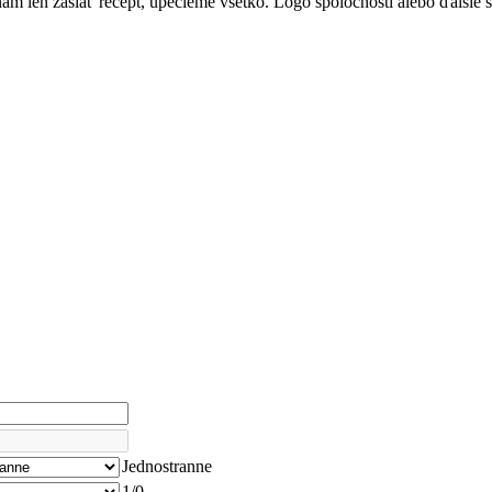
nám len zaslať recept, upečieme všetko. Logo spoločnosti alebo ďalšie 
Jednostranne
1/0