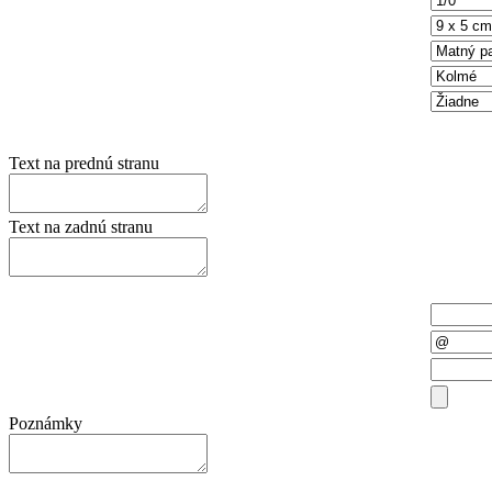
Rozmer
Papier
Rohy
Lamino
Text na prednú stranu
Text na zadnú stranu
Meno a priezvisko
E-mail
Telefón
Priložiť súbor
Poznámky
Odoslaním formulára súhlasíte