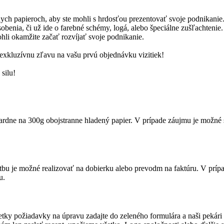
ych papieroch, aby ste mohli s hrdosťou prezentovať svoje podnikanie
benia, či už ide o farebné schémy, logá, alebo špeciálne zušľachtenie.
li okamžite začať rozvíjať svoje podnikanie.
 exkluzívnu zľavu na vašu prvú objednávku vizitiek!
 silu!
dardne na 300g obojstranne hladený papier. V prípade záujmu je možné s
tbu je možné realizovať na dobierku alebo prevodm na faktúru. V prí
u.
tky požiadavky na úpravu zadajte do zeleného formulára a naši pekári n