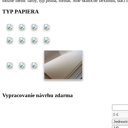
možné meniť farby, typ písma, formát. Sme skutočne flexibliní, stačí 
TYP PAPIERA
Vypracovanie návrhu zdarma
Počet kusov
Cena
Počet strán
Farebnosť