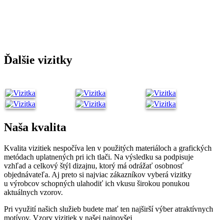
Ďalšie vizitky
Naša kvalita
Kvalita vizitiek nespočíva len v použitých materiáloch a grafických
metódach uplatnených pri ich tlači. Na výsledku sa podpisuje
vzhľad a celkový štýl dizajnu, ktorý má odrážať osobnosť
objednávateľa. Aj preto si najviac zákazníkov vyberá vizitky
u výrobcov schopných ulahodiť ich vkusu širokou ponukou
aktuálnych vzorov.
Pri využití našich služieb budete mať ten najširší výber atraktívnych
motívov. Vzory vizitiek v našej najnovšej