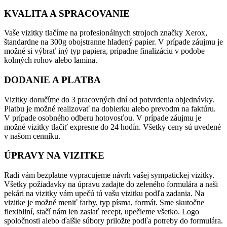
KVALITA A SPRACOVANIE
Vaše vizitky tlačíme na profesionálnych strojoch značky Xerox,
štandardne na 300g obojstranne hladený papier. V prípade záujmu je
možné si výbrať iný typ papiera, prípadne finalizáciu v podobe
kolmých rohov alebo lamina.
DODANIE A PLATBA
Vizitky doručíme do 3 pracovných dní od potvrdenia objednávky.
Platbu je možné realizovať na dobierku alebo prevodm na faktúru.
V prípade osobného odberu hotovosťou. V prípade záujmu je
možné vizitky tlačiť expresne do 24 hodín. Všetky ceny sú uvedené
v našom cenníku.
ÚPRAVY NA VIZITKE
Radi vám bezplatne vypracujeme návrh vašej sympatickej vizitky.
Všetky požiadavky na úpravu zadajte do zeleného formulára a naši
pekári na vizitky vám upečú tú vašu vizitku podľa zadania. Na
vizitke je možné meniť farby, typ písma, formát. Sme skutočne
flexibliní, stačí nám len zaslať recept, upečieme všetko. Logo
spoločnosti alebo ďalšie súbory priložte podľa potreby do formulára.