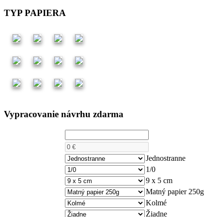
TYP PAPIERA
Vypracovanie návrhu zdarma
Počet kusov
Cena
Počet strán
Jednostranne
Farebnosť
1/0
Rozmer
9 x 5 cm
Papier
Matný papier 250g
Rohy
Kolmé
Lamino
Žiadne