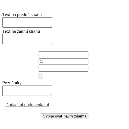
Text na prednú stranu
Text na zadnú stranu
Meno a priezvisko
E-mail
Telefón
Priložiť súbor
Poznámky
Odoslaním formulára súhlasíte
s
Dodacími podmienkami