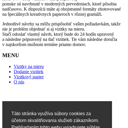
ponuke sú navrhnuté v moderných prevedeniach, ktoré pôsobia
nadčasovo. K dispozícii máte aj obojstranné formáty zhotovované
na špeciálnych kreatívnych papieroch v rôznej gramáži.
Jednotlivé návrhy sa môžu prispôsobiť vašim požiadavkám, takže
nie je problém objednať si aj vizitky na mieru.
Stačí odoslať vlastný návrh, ktorý bude do 24 hodín upravený
a následne pripravený na tlač vizitiek. Tie vám následne doručia
v najskoršom možnom termíne priamo domov.
MENU
Vizitky na mieru
Dodanie vizitiek
Vizitkový papier
O nás
Táto stránka využíva súbory cookies za
účelom skvalitňovania služieb zákazníkom.
Prehliadaním tohto webu vyjadrujete súhlas