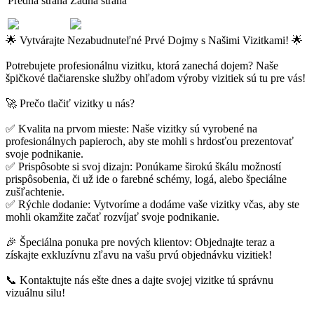
Predná strana
Zadná strana
🌟 Vytvárajte Nezabudnuteľné Prvé Dojmy s Našimi Vizitkami! 🌟
Potrebujete profesionálnu vizitku, ktorá zanechá dojem? Naše
špičkové tlačiarenske služby ohľadom výroby vizitiek sú tu pre vás!
🚀 Prečo tlačiť vizitky u nás?
✅ Kvalita na prvom mieste: Naše vizitky sú vyrobené na
profesionálnych papieroch, aby ste mohli s hrdosťou prezentovať
svoje podnikanie.
✅ Prispôsobte si svoj dizajn: Ponúkame širokú škálu možností
prispôsobenia, či už ide o farebné schémy, logá, alebo špeciálne
zušľachtenie.
✅ Rýchle dodanie: Vytvoríme a dodáme vaše vizitky včas, aby ste
mohli okamžite začať rozvíjať svoje podnikanie.
🎉 Špeciálna ponuka pre nových klientov: Objednajte teraz a
získajte exkluzívnu zľavu na vašu prvú objednávku vizitiek!
📞 Kontaktujte nás ešte dnes a dajte svojej vizitke tú správnu
vizuálnu silu!